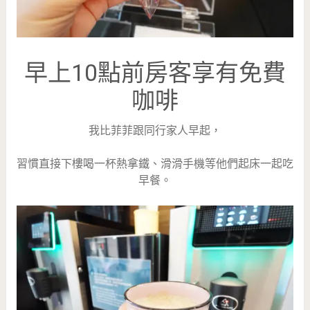
早上10點前房客享有免費
咖啡
我比菲菲跟同行家人早起，
習慣直接下樓喝一杯熱拿鐵、滑滑手機等他們起床一起吃
早餐。