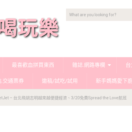
最喜歡血拼買東西
雜誌.網路專欄
台
點.交通票券
邀稿/試吃/試用
新手媽媽愛下
Jet – 台北飛胡志明越來越便捷經濟、3/20免費Spread the Love航班