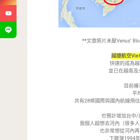
**文章照片未壓Venus’ B
越捷航空Viet
快速的成為越
並已在越南及
目前擁有
平
共有28條國際與國內航線飛
也預計增加台中
我個人超想去河內（很多人
也非常想從河內再
下龍灣199