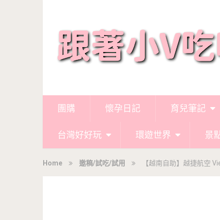
團購
懷孕日記
育兒筆記
台灣好好玩
環遊世界
景
Home
邀稿/試吃/試用
【越南自助】越捷航空 Viet