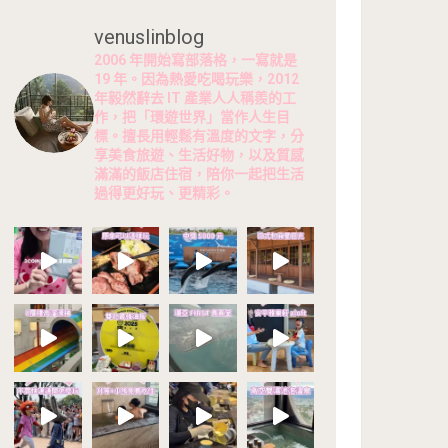
venuslinblog
2006 年開始寫部落格，一寫就是
19 年。因為熱愛吃喝玩樂，2012
年毅然辭去 IT 產業人人稱羨的工
作，把「環遊世界」當作人生目
標。擅長用輕鬆有溫度的文字，分
享美食旅遊、生活好物，以及質感
滿滿的飯店住宿，陪你一起把生活
過得更好玩、更精彩。