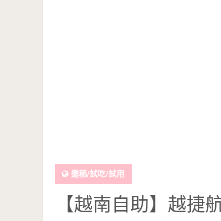
邀稿/試吃/試用
【越南自助】越捷航空 