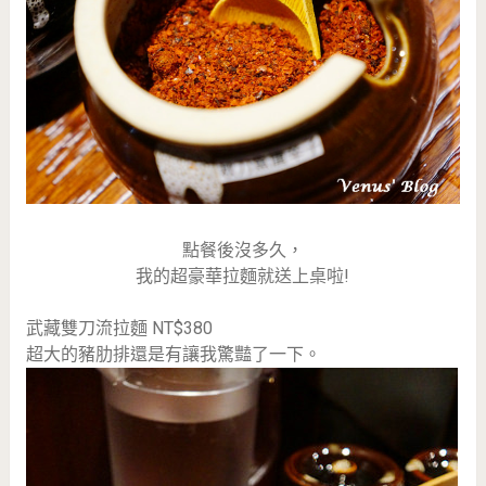
點餐後沒多久，
我的超豪華拉麵就送上桌啦!
武藏雙刀流拉麵 NT$380
超大的豬肋排還是有讓我驚豔了一下。