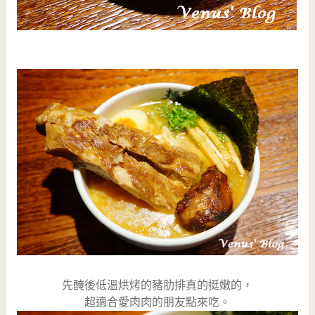
先醃後低溫烘烤的豬肋排真的挺嫩的，
超適合愛肉肉的朋友點來吃。