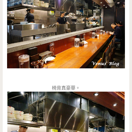
椅背真豪華。