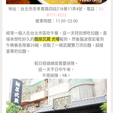
地址：台北市忠孝東路四段216巷11弄4號、電話：
02-
8771-9222
營業時間：11:30–22:00
經常一個人在台北市區吃午餐，這一天特別想吃拉麵，直
接來想吃好久的
麵屋武藏 虎嘯
報到，然後腦波很若看到
午晚餐各限量20碗，就點了一碗武藏雙刀流拉麵，超級
豪華的拉麵。
假日經過總是需要排隊，
這一天平日中午來，
不用排隊，YA。