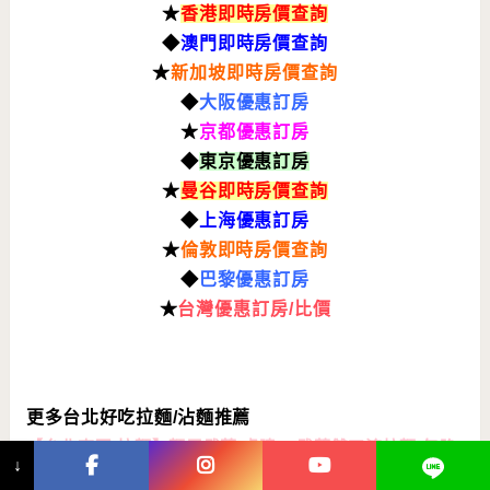
★
香港即時房價查詢
◆
澳門即時房價查詢
★
新加坡即時房價查詢
◆
大阪優惠訂房
★
京都優惠訂房
◆
東京優惠訂房
★
曼谷即時房價查詢
◆
上海
優惠訂房
★
倫敦即時房價查詢
◆
巴黎優惠訂房
★
台灣
優惠訂房/比價
更多台北好吃拉麵/沾麵推薦
【台北東區/拉麵】麵屋武藏 虎嘯 – 武藏雙刀流拉麵 午晚
↓
限量20碗