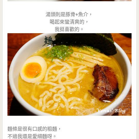
湯頭則是豚骨+魚介，
喝起來蠻清爽的，
我挺喜歡的。
麵條是很有口感的粗麵，
不過我還是愛細麵呀。