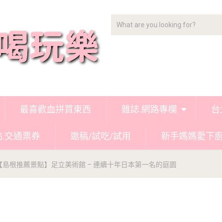
最喜歡血拼買東西
雜誌.網路專欄
台
點.交通票券
邀稿/試吃/試用
新手媽媽愛下
【島根推薦景點】足立美術館 – 連續十年日本第一名的庭園