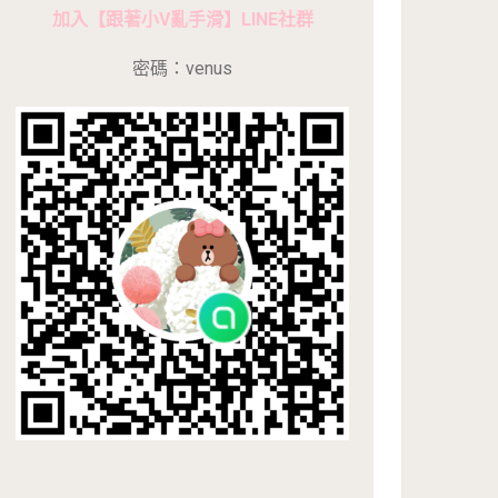
加入【跟著小V亂手滑】LINE社群
密碼：venus