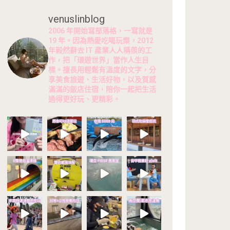
venuslinblog
2006 年開始寫部落格，一寫就是
19 年。因為熱愛吃喝玩樂，2012
年毅然辭去 IT 產業人人稱羨的工
作，把「環遊世界」當作人生目
標。擅長用輕鬆有溫度的文字，分
享美食旅遊、生活好物，以及質感
滿滿的飯店住宿，陪你一起把生活
過得更好玩、更精彩。