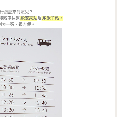
行怎麼來到這兒？
接駁車往返
JR安來站
及
JR米子站，
刻表一張，很方便。