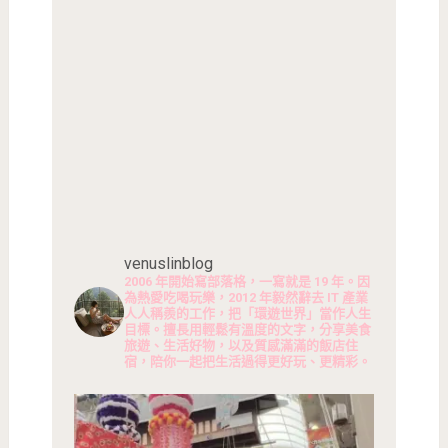
venuslinblog
2006 年開始寫部落格，一寫就是 19 年。因
為熱愛吃喝玩樂，2012 年毅然辭去 IT 產業
人人稱羨的工作，把「環遊世界」當作人生
目標。擅長用輕鬆有溫度的文字，分享美食
旅遊、生活好物，以及質感滿滿的飯店住
宿，陪你一起把生活過得更好玩、更精彩。