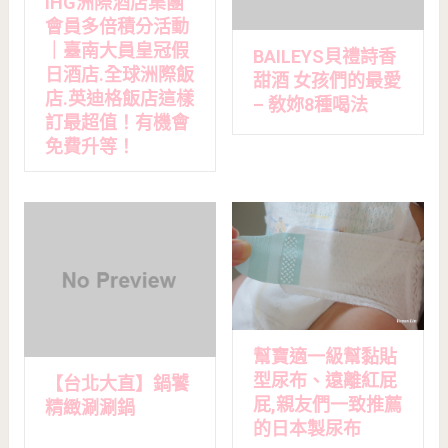
IHG洲際酒店集團
會員多倍積分活動
｜臺南大員皇冠假
BAILEYS貝禮詩香
日酒店.全球洲際飯
甜酒 女孩們的最愛
店.英迪格飯店這樣
– 敎妳8種喝法
訂最超值！有機會
免費升等！
幫寶適一級幫黏貼
型尿布、遠離紅屁
【台北大直】鍋饕
屁,親友們一致推薦
精緻涮涮鍋
的日本製尿布