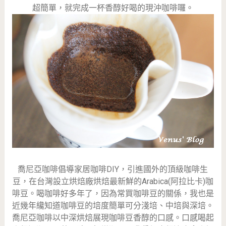
超簡單，就完成一杯香醇好喝的現沖咖啡囉。
喬尼亞咖啡倡導家居咖啡DIY，
引進國外的頂級咖啡生
豆，在台灣設立烘焙廠烘焙最新鮮的Arabica(阿拉比卡)咖
啡豆。喝咖啡好多年了，因為常買咖啡豆的關係，我也是
近幾年纔知道咖啡豆的培度簡單可分淺培
、中培與深培。
喬尼亞咖啡以中深烘焙展現咖啡豆香醇的口感。口感喝起