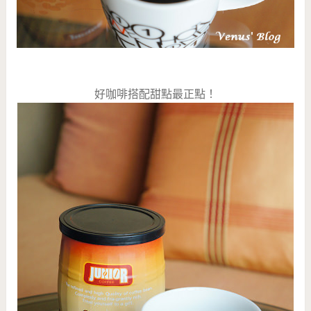
好咖啡搭配甜點最正點！