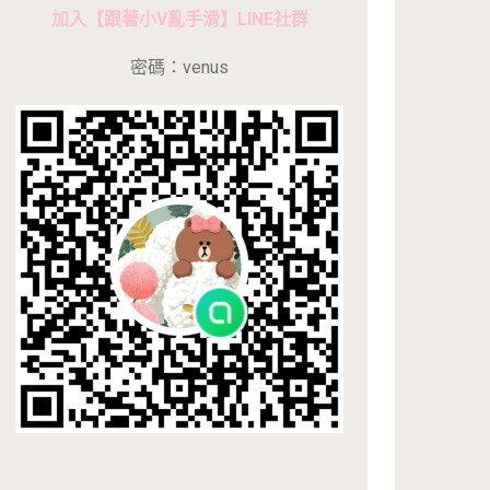
加入【跟著小V亂手滑】LINE社群
密碼：venus