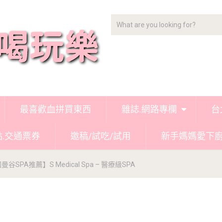
最喜歡血拼買東西
雜誌.網路專欄
台
點.交通票券
邀稿/試吃/試用
新手媽媽愛下
谷SPA推薦】S Medical Spa – 醫療級SPA