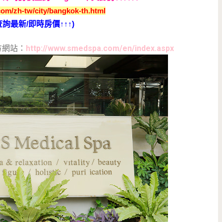
om/zh-tw/city/bangkok-th.html
查詢最新/即時房價↑↑↑)
官方網站：
http://www.smedspa.com/en/index.aspx