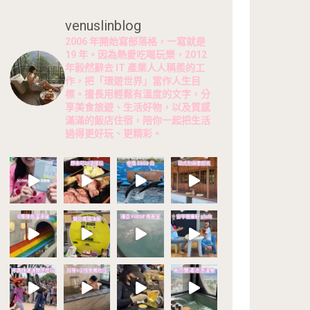
venuslinblog
2006 年開始寫部落格，一寫就是
19 年。因為熱愛吃喝玩樂，2012
年毅然辭去 IT 產業人人稱羨的工
作，把「環遊世界」當作人生目
標。擅長用輕鬆有溫度的文字，分
享美食旅遊、生活好物，以及質感
滿滿的飯店住宿，陪你一起把生活
過得更好玩、更精彩。