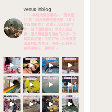
venuslinblog
2006 年開始寫部落格，一寫就是
19 年。因為熱愛吃喝玩樂，2012
年毅然辭去 IT 產業人人稱羨的工
作，把「環遊世界」當作人生目
標。擅長用輕鬆有溫度的文字，分
享美食旅遊、生活好物，以及質感
滿滿的飯店住宿，陪你一起把生活
過得更好玩、更精彩。