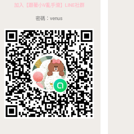
加入【跟著小V亂手滑】LINE社群
密碼：venus