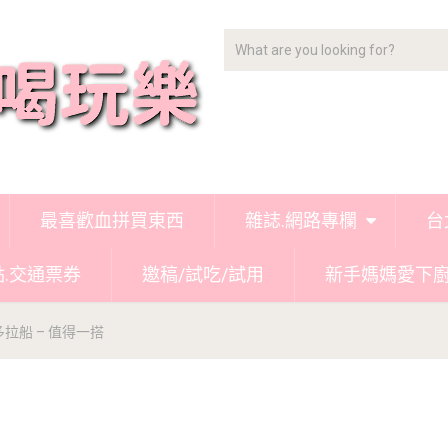
最喜歡血拼買東西
雜誌.網路專欄
台
點.交通票券
邀稿/試吃/試用
新手媽媽愛下
拉船 – 值得一搭