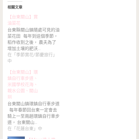
相關文章
【台東關山】賞
油菜花
台東縣關山鎮隨處可見的油
菜花田 每年到這個季節，
稻作收割之後， 農夫為了
增加土壤的肥沃…
在「季節賞花/節慶旅行」
中
【台東關山】環
鎮自行車步道、
米國學校花海、
親水公園、關山
圳
台東關山鎮環鎮自行車步道
每年春節回台東一定會去
騎上一至兩趟環鎮自行車步
道， 台東關山…
在「花蓮台東」中