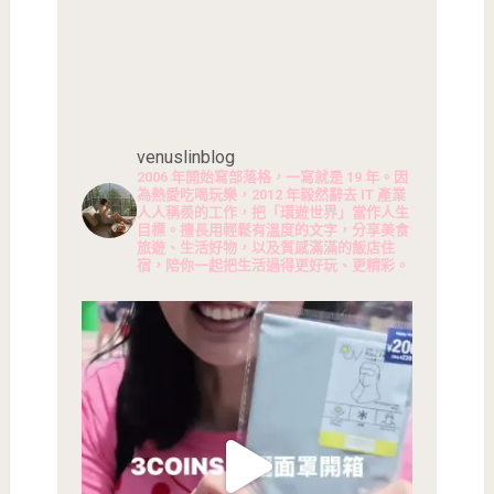
venuslinblog
2006 年開始寫部落格，一寫就是 19 年。因
為熱愛吃喝玩樂，2012 年毅然辭去 IT 產業
人人稱羨的工作，把「環遊世界」當作人生
目標。擅長用輕鬆有溫度的文字，分享美食
旅遊、生活好物，以及質感滿滿的飯店住
宿，陪你一起把生活過得更好玩、更精彩。