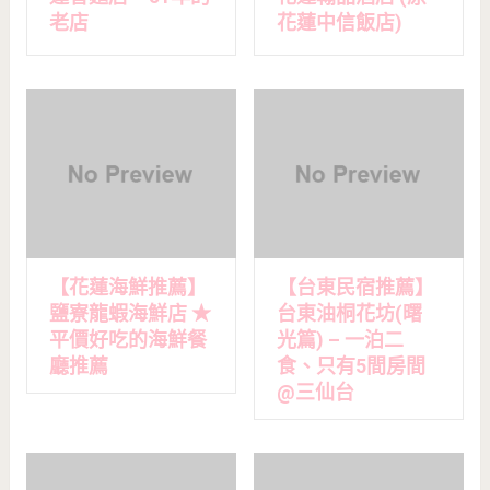
老店
花蓮中信飯店)
【花蓮海鮮推薦】
【台東民宿推薦】
鹽寮龍蝦海鮮店 ★
台東油桐花坊(曙
平價好吃的海鮮餐
光篇) – 一泊二
廳推薦
食、只有5間房間
@三仙台