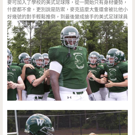
麥可加入了學校的美式足球隊，從一開始只有身材優勢，
什麼都不會，更別說是防禦，麥克這麼大隻還會被比他小
好幾號的對手輕鬆推倒，到最後變成搶手的美式足球球員