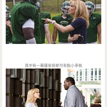
其中有一幕蓮安與麥可有點小爭執