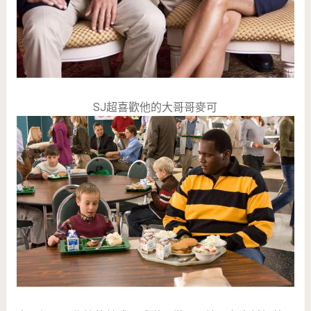
SJ超喜歡他的大哥哥麥可