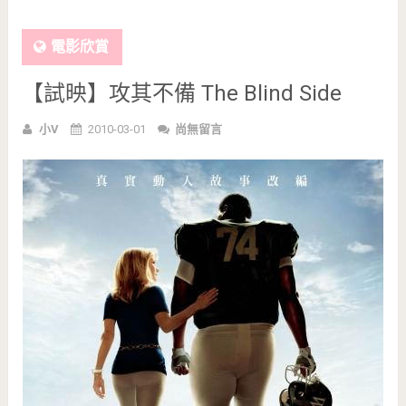
電影欣賞
【試映】攻其不備 The Blind Side
小V
2010-03-01
尚無留言