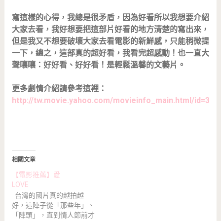
寫這樣的心得，我總是很矛盾，因為好看所以我想要介紹
大家去看，我好想要把這部片好看的地方清楚的寫出來，
但是我又不想要破壞大家去看電影的新鮮感，只能稍微提
一下，總之，這部真的超好看，我看完超感動！也一直大
聲嚷嚷：好好看、好好看！是輕鬆溫馨的文藝片。
更多劇情介紹請參考這裡：
http://tw.movie.yahoo.com/movieinfo_main.html/id=336
相關文章
【電影推薦】愛
LOVE
台灣的國片真的越拍越
好，這陣子從「那些年」、
「陣頭」，直到情人節前才