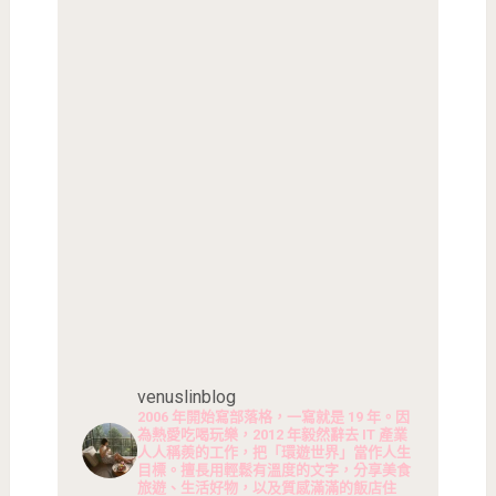
venuslinblog
2006 年開始寫部落格，一寫就是 19 年。因
為熱愛吃喝玩樂，2012 年毅然辭去 IT 產業
人人稱羨的工作，把「環遊世界」當作人生
目標。擅長用輕鬆有溫度的文字，分享美食
旅遊、生活好物，以及質感滿滿的飯店住