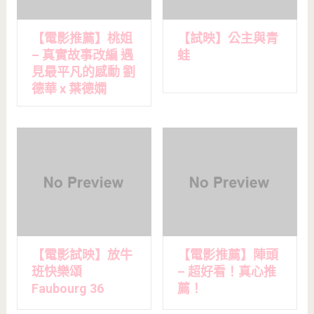
【電影推薦】桃姐
【試映】公主與青
– 真實故事改編 遇
蛙
見最平凡的感動 劉
德華 x 葉德嫻
【電影試映】放牛
【電影推薦】陣頭
班快樂頌
– 超好看！真心推
Faubourg 36
薦！