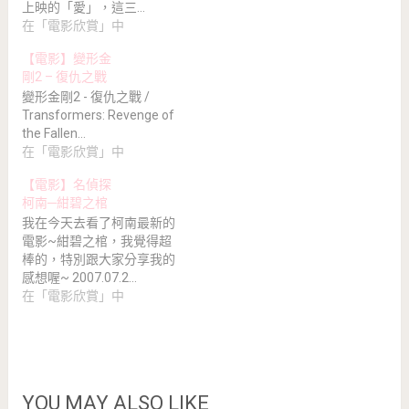
上映的「愛」，這三…
在「電影欣賞」中
【電影】變形金
剛2 – 復仇之戰
變形金剛2 - 復仇之戰 /
Transformers: Revenge of
the Fallen…
在「電影欣賞」中
【電影】名偵探
柯南─紺碧之棺
我在今天去看了柯南最新的
電影~紺碧之棺，我覺得超
棒的，特別跟大家分享我的
感想喔~ 2007.07.2…
在「電影欣賞」中
YOU MAY ALSO LIKE