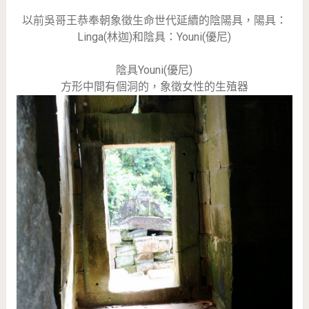
以前吳哥王恭奉朝象徵生命世代延續的陰陽具，陽具：
Linga(林迦)和陰具：Youni(優尼)
陰具Youni(優尼)
方形中間有個洞的，象徵女性的生殖器