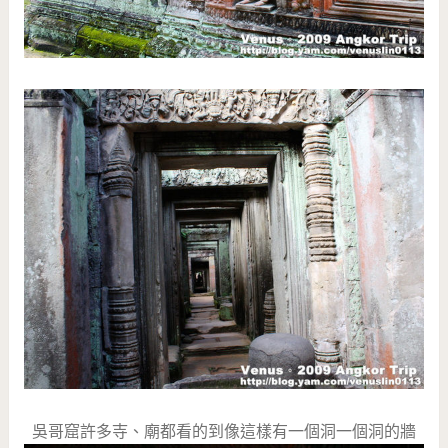
吳哥窟許多寺、廟都看的到像這樣有一個洞一個洞的牆