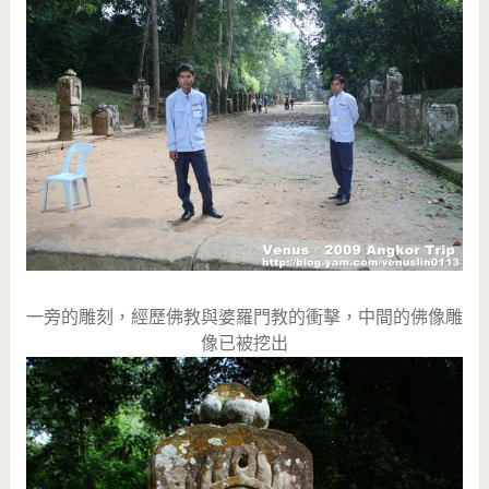
一旁的雕刻，經歷佛教與婆羅門教的衝擊，中間的佛像雕
像已被挖出