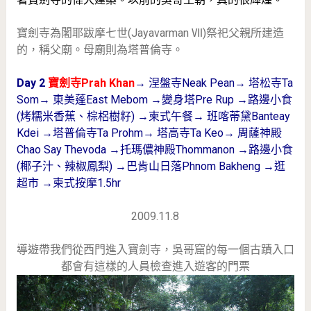
寶劍寺為闍耶跋摩七世(Jayavarman Ⅶ)祭祀父親所建造
的，稱父廟。母廟則為塔普倫寺。
Day 2
寶劍寺Prah Khan
→ 涅盤寺Neak Pean→ 塔松寺Ta
Som→ 東美蓬East Mebom →變身塔Pre Rup →路邊小食
(烤糯米香蕉、棕梠樹籽) →柬式午餐→ 班喀蒂黛Banteay
Kdei →塔普倫寺Ta Prohm→ 塔高寺Ta Keo→ 周薩神殿
Chao Say Thevoda →托瑪儂神殿Thommanon →路邊小食
(椰子汁、辣椒鳳梨) →巴肯山日落Phnom Bakheng →逛
超市 →柬式按摩1.5hr
2009.11.8
導遊帶我們從西門進入寶劍寺，吳哥窟的每一個古蹟入口
都會有這樣的人員檢查進入遊客的門票