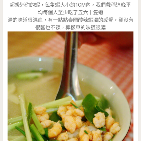
超級迷你的蝦，每隻蝦大小約1CM內，我們戲稱這晚平
均每個人至少吃了五六十隻蝦
湯的味道很混血，有一點點泰國酸辣蝦湯的感覺，卻沒有
很酸也不辣，檸檬草的味道很濃