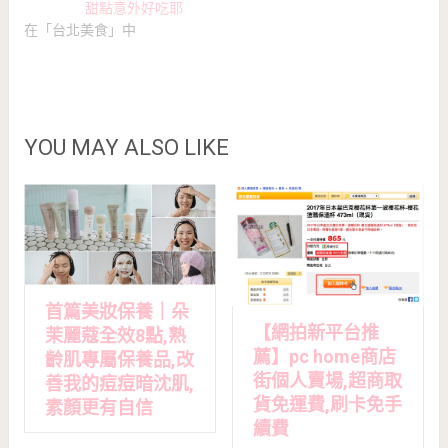
甜點意外好吃耶
在「台北美食」中
YOU MAY ALSO LIKE
首篇美妝保養｜朵
【網拍新平台推
茉麗蔻全效8點,熟
薦】pc home商店
齡肌專屬保養品,改
街個人賣場,超商取
善我的痘痘暗沈肌,
貨免運費,刷卡免手
素顏更有自信
續費