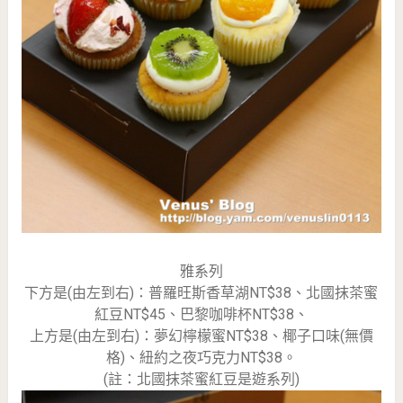
雅系列
下方是(由左到右)：普羅旺斯香草湖NT$38、北國抹茶蜜
紅豆NT$45、巴黎咖啡杯NT$38、
上方是(由左到右)：夢幻檸檬蜜NT$38、椰子口味(無價
格)、紐約之夜巧克力NT$38。
(註：北國抹茶蜜紅豆是遊系列)