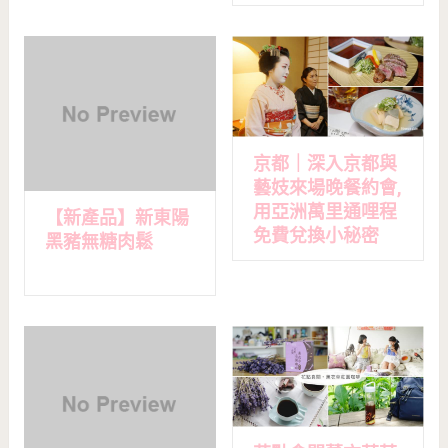
京都｜深入京都與
藝妓來場晚餐約會,
用亞洲萬里通哩程
【新產品】新東陽
免費兌換小秘密
黑豬無糖肉鬆