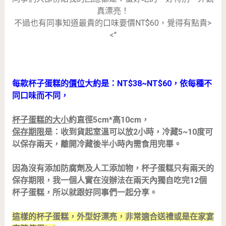
真漂亮！
不過也有同事知道最貴的口味要價NT$60，覺得有點貴>
<''
每款杯子蛋糕的
價位
大約是：NT$38~NT$60，依每種不
同口味而不同，
杯子蛋糕的大小
約直徑5cm*高10cm，
保存期限
是：收到貨起室溫可以放2小時，冷藏5~10度可
以保存兩天，離開冷藏後半小時內需食用完畢。
因為沒有添加防腐劑及人工添加物，杯子蛋糕只有兩天的
保存期限，我一個人實在沒辦法在兩天內獨自吃完12個
杯子蛋糕，所以就跟好同事們一起分享。
這樣的杯子蛋糕，外型好漂亮，非常適合送禮或是在家宴