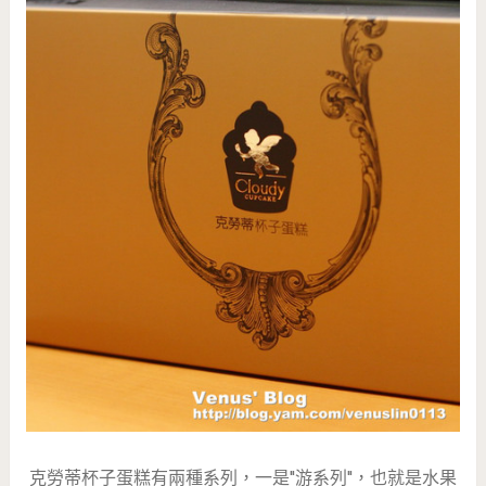
克勞蒂杯子蛋糕有兩種系列，一是''游系列''，也就是水果