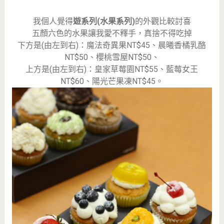
我個人覺得
遊系列(水果系列)
的外觀比較討喜
五顏六色的水果讓我愛不釋手，真捨不得吃掉
下方是(由左到右)：魔法奇異果NT$45、晨曦香橘乳酪
NT$50、櫻桃雪屋NT$50、
上方是(由左到右)：皇家草莓園NT$55、藍莓女王
NT$60、陽光芒果凍NT$45。