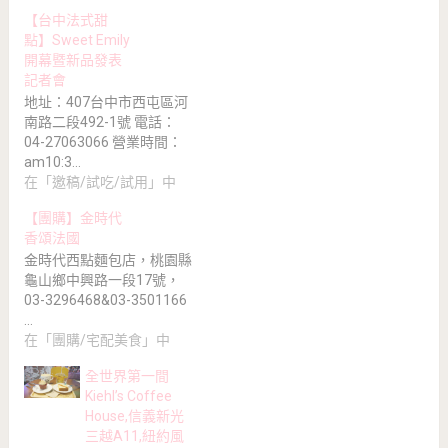
【台中法式甜
點】Sweet Emily
開幕暨新品發表
記者會
地址：407台中市西屯區河
南路二段492-1號 電話：
04-27063066 營業時間：
am10:3…
在「邀稿/試吃/試用」中
【團購】金時代
香頌法國
金時代西點麵包店，桃園縣
龜山鄉中興路一段17號，
03-3296468&03-3501166
…
在「團購/宅配美食」中
全世界第一間
Kiehl’s Coffee
House,信義新光
三越A11,紐約風