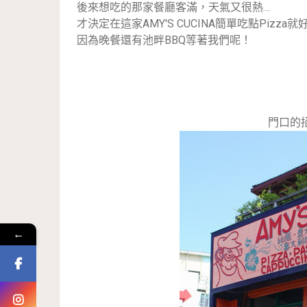
後來想吃的那家餐廳客滿，天氣又很熱…
才決定在這家AMY'S CUCINA簡單吃點Pizza就
因為晚餐還有池畔BBQ等著我們呢！
門口的
←