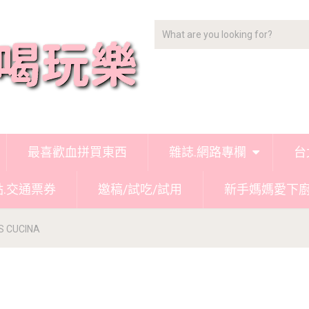
最喜歡血拼買東西
雜誌.網路專欄
台
點.交通票券
邀稿/試吃/試用
新手媽媽愛下
CUCINA