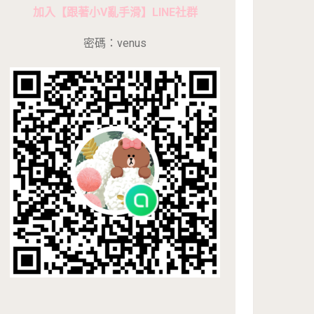
加入【跟著小V亂手滑】LINE社群
密碼：venus