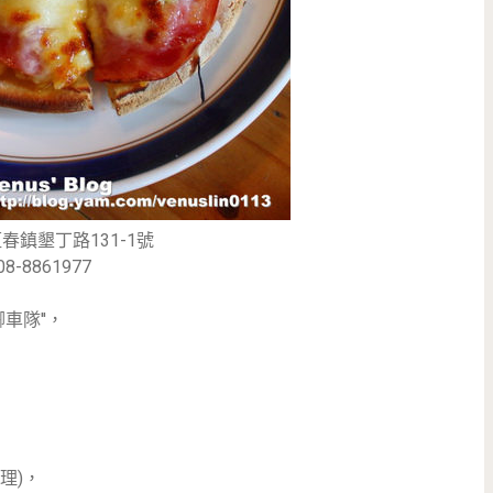
春鎮墾丁路131-1號
08-8861977
車隊''，
理)，