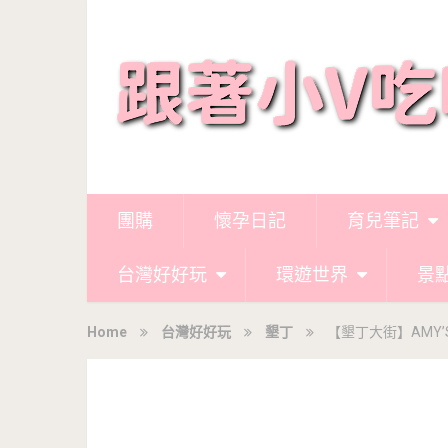
團購
懷孕日記
育兒筆記
台灣好好玩
環遊世界
景
Home
台灣好好玩
墾丁
【墾丁大街】AMY’S 