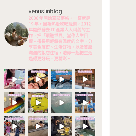
venuslinblog
2006 年開始寫部落格，一寫就是
19 年。因為熱愛吃喝玩樂，2012
年毅然辭去 IT 產業人人稱羨的工
作，把「環遊世界」當作人生目
標。擅長用輕鬆有溫度的文字，分
享美食旅遊、生活好物，以及質感
滿滿的飯店住宿，陪你一起把生活
過得更好玩、更精彩。