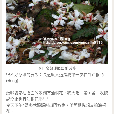
汐止金龍湖&翠湖散步
很不好意思的要說：長這麼大這是我第一次看到油桐花
(羞ing)
媽咪說家裡後面的翠湖有油桐花，我大吃ㄧ驚，第一次聽
說汐止也有油桐花耶^_^
今天下午4點多就跟媽咪出門散步，帶著相機想去拍油桐
花，