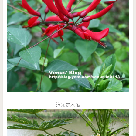
這顆是木瓜