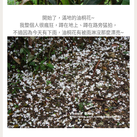
開始了，滿地的油桐花~
我整個人很瘋狂，蹲在地上、蹲在路旁猛拍，
不過因為今天有下雨，油桐花有被雨淋沒那麼漂亮~