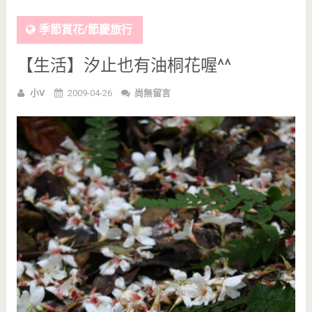
季節賞花/節慶旅行
【生活】汐止也有油桐花喔^^
小V
2009-04-26
尚無留言