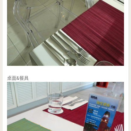
桌面&餐具