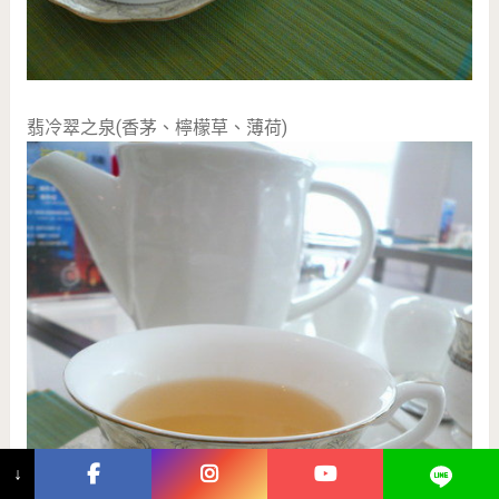
翡冷翠之泉(香茅、檸檬草、薄荷)
↓