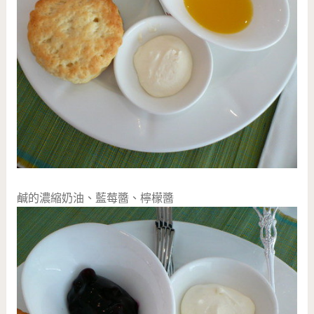
鹹的濃縮奶油、藍莓醬、檸檬醬