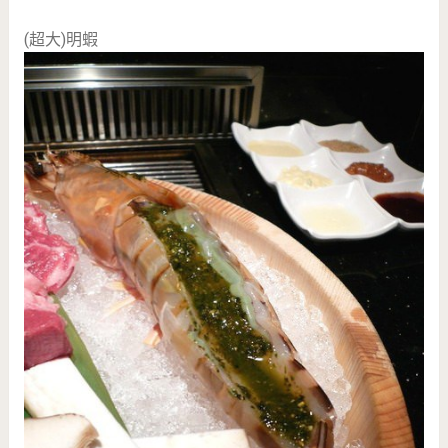
(超大)明蝦