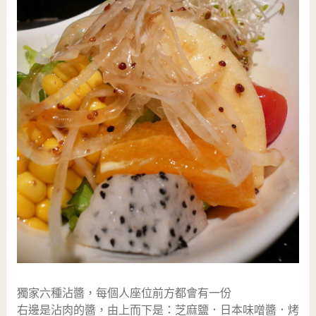
獨家六種沾醬，每個人座位前方都會有一份
右邊是沾肉的醬，由上而下是：芝麻鹽．日本味噌醬．烤