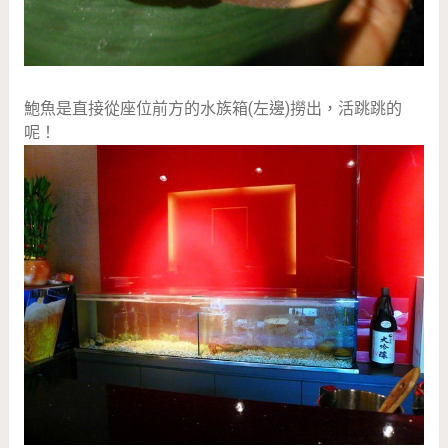
鮑魚是直接從座位前方的水族箱(左邊)撈出，活跳跳的
呢！