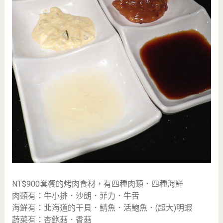
NT$900套餐的烤肉食材，有四種肉類．四種海鮮
肉類有：牛小排．沙朗．菲力．牛舌
海鮮有：北海道的干貝．鯖魚．活鮑魚．(超大)明蝦
蔬菜有：杏鮑菇．香菇