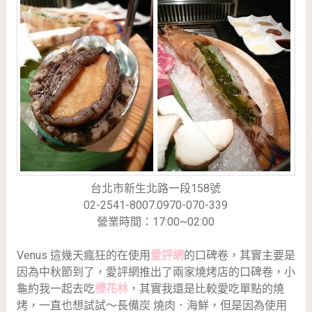
台北市新生北路一段158號
02-2541-8007.0970-070-339
營業時間：17:00~02:00
Venus 這幾天瘋狂的在使用
愛評網
的口碑卷，其實主要是
因為中秋節到了，愛評網推出了兩家燒烤店的口碑卷，小
龜約我一起去吃
櫻花林
，其實我還是比較愛吃單點的燒
烤，一直也想試試～長備炭 燒肉．海鮮，但是因為使用