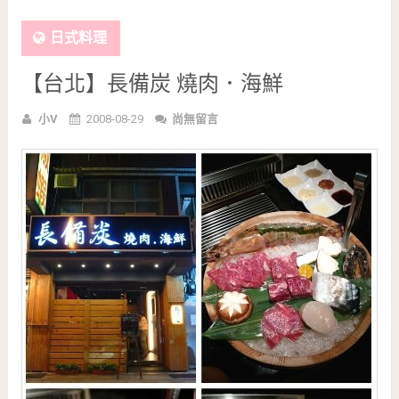
日式料理
【台北】長備炭 燒肉．海鮮
小V
2008-08-29
尚無留言