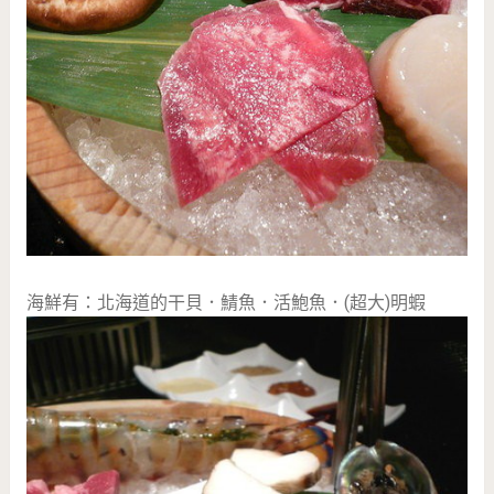
海鮮有：北海道的干貝．鯖魚．活鮑魚．(超大)明蝦