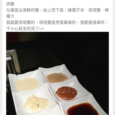
肉醬
左邊是沾海鮮的醬，由上而下是：蜂蜜芥末．塔塔醬．檸
檬汁
我超愛塔塔醬的，塔塔醬是用蛋黃做的，我都直接單吃，
不小心就全吃完了>.<