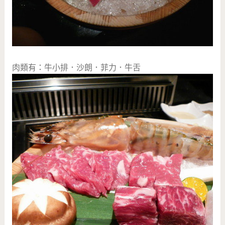
肉類有：牛小排．沙朗．菲力．牛舌