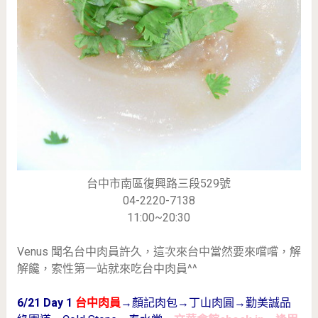
台中市南區復興路三段529號
04-2220-7138
11:00~20:30
Venus 聞名台中肉員許久，這次來台中當然要來嚐嚐，解
解饞，索性第一站就來吃台中肉員^^
6/21 Day 1
台中肉員
→顏記肉包→丁山肉圓→勤美誠品