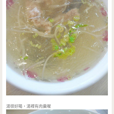
湯很好喝，湯裡有肉羹喔