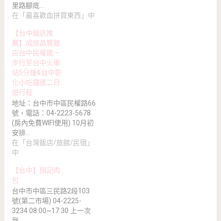
里路腳底…
在「最喜歡血拼買東西」中
【台中飯店推
薦】成旅晶贊飯
店台中民權館 –
步行至台中火車
站5分鐘&台中彰
化小吃鐵道二日
遊行程
地址：台中市中區民權路66
號，電話：04-2223-5678
(房內免費WIFI使用) 10月初
安排…
在「台灣飯店/旅館/民宿」
中
【台中】顏記肉
包
台中市中區三民路2段103
號(第二市場) 04-2225-
3234 08:00~17:30 上一次
我…