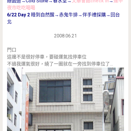
綠園道→Cold Stone→春水堂→
文華會館check in
→
逢甲
夜市吃吃喝喝
6/22 Day 2
睡到自然醒→赤鬼牛排→伴手禮採購→回台
北
2008.06.21
門口
這邊不是很好停車，要碰運氣找停車位
不過我運氣很好，繞了一圈就在一旁找到停車位了…