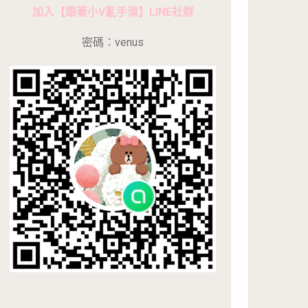
加入【跟著小V亂手滑】LINE社群
密碼：venus