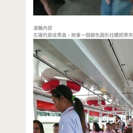
渡輪內部
左邊的是收票員，她拿一個銀色圓形柱體把票夾