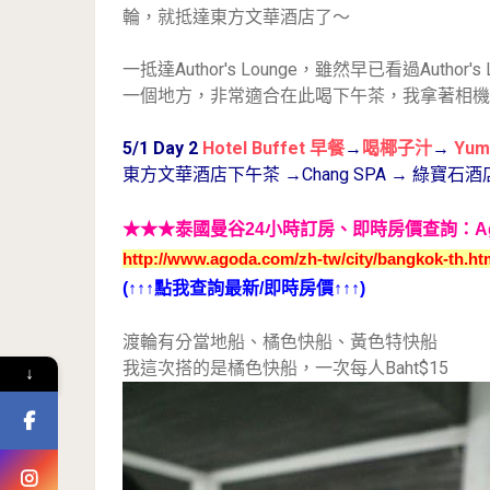
輪，就抵達東方文華酒店了～
一抵達Author's Lounge，雖然早已看過Aut
一個地方，非常適合在此喝下午茶，我拿著相機
5/1 Day 2
Hotel Buffet 早餐
→
喝椰子汁
→
Yum
東方文華酒店下午茶 →Chang SPA → 綠寶石酒店Ro
★★★
泰國曼谷24小時訂房、即時房價查詢：A
http://www.agoda.com/zh-tw/city/bangkok-th.ht
(↑↑↑點我查詢最新/即時房價↑↑↑)
渡輪有分當地船、橘色快船、黃色特快船
我這次搭的是橘色快船，一次每人Baht$15
↓