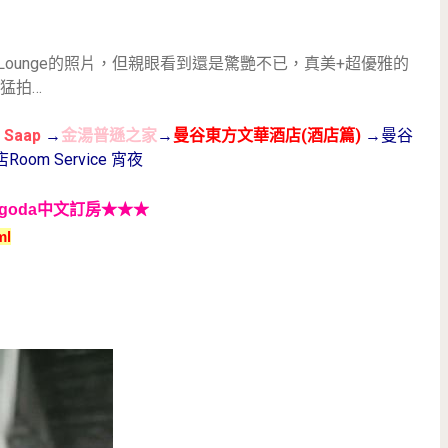
hor's Lounge的照片，但親眼看到還是驚艷不已，真美+超優雅的
猛拍…
 Saap
→
金湯普遜之家
→
曼谷東方文華酒店(酒店篇)
→曼谷
om Service 宵夜
goda中文訂房
★★★
ml