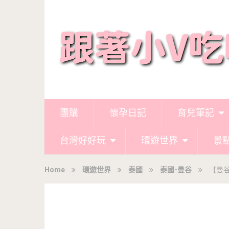
團購
懷孕日記
育兒筆記
台灣好好玩
環遊世界
景
Home
環遊世界
泰國
泰國-曼谷
【曼谷】