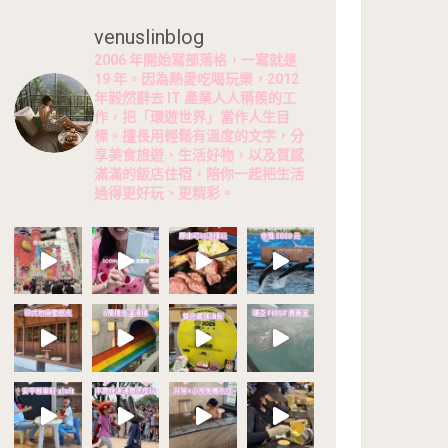
venuslinblog
2006 年開始寫部落格，一寫就是
19 年。因為熱愛吃喝玩樂，2012
年毅然辭去 IT 產業人人稱羨的工
作，把「環遊世界」當作人生目
標。擅長用輕鬆有溫度的文字，分
享美食旅遊、生活好物，以及質感
滿滿的飯店住宿，陪你一起把生活
過得更好玩、更精彩。