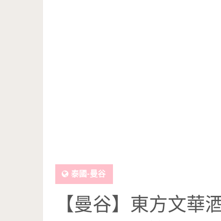
泰國-曼谷
【曼谷】東方文華酒店 Ba