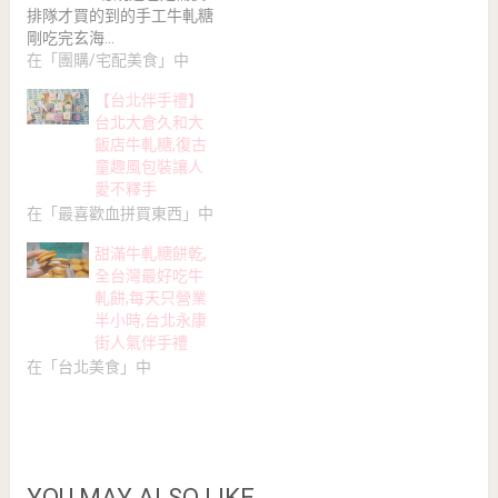
排隊才買的到的手工牛軋糖
剛吃完玄海…
在「團購/宅配美食」中
【台北伴手禮】
台北大倉久和大
飯店牛軋糖,復古
童趣風包裝讓人
愛不釋手
在「最喜歡血拼買東西」中
甜滿牛軋糖餅乾,
全台灣最好吃牛
軋餅,每天只營業
半小時,台北永康
街人氣伴手禮
在「台北美食」中
YOU MAY ALSO LIKE