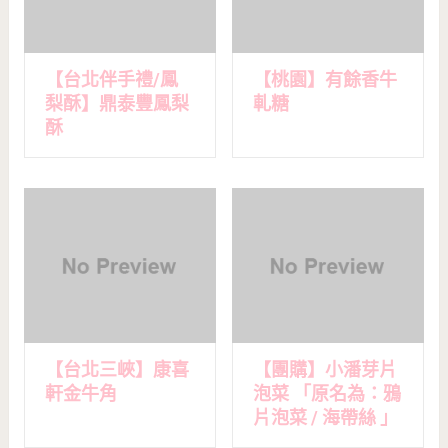
【台北伴手禮/鳳
【桃園】有餘香牛
梨酥】鼎泰豐鳳梨
軋糖
酥
【台北三峽】康喜
【團購】小潘芽片
軒金牛角
泡菜 「原名為：鴉
片泡菜 / 海帶絲 」