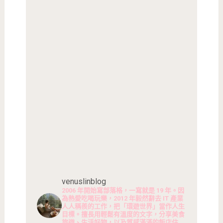
venuslinblog
2006 年開始寫部落格，一寫就是 19 年。因
為熱愛吃喝玩樂，2012 年毅然辭去 IT 產業
人人稱羨的工作，把「環遊世界」當作人生
目標。擅長用輕鬆有溫度的文字，分享美食
旅遊、生活好物，以及質感滿滿的飯店住