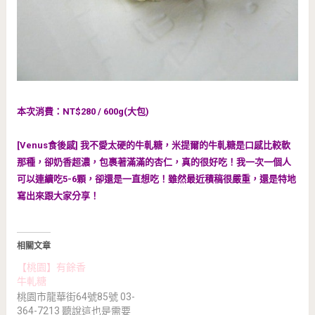
本次消費：NT$280 / 600g(大包)
[Venus食後感] 我不愛太硬的牛軋糖，米提爾的牛軋糖是口感比較軟
那種，卻奶香超濃，包裹著滿滿的杏仁，真的很好吃！我一次一個人
可以連續吃5-6顆，卻還是一直想吃！雖然最近積稿很嚴重，還是特地
寫出來跟大家分享！
相關文章
【桃園】有餘香
牛軋糖
桃園市龍華街64號85號 03-
364-7213 聽說這也是需要