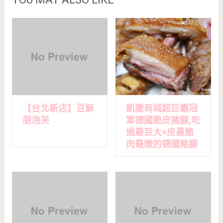
【台北新店】豆穌
凱撒商城超巨霸冠
朋泡芙
軍德國脆皮豬腳,吃
過最巨大+皮最脆
肉最嫩的德國豬腳