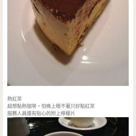
熱紅茶
超想點熱咖啡，怕晚上睡不著只好點紅茶
服務人員還有貼心的附上檸檬片