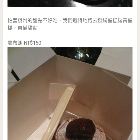
怕套餐附的甜點不好吃，我們還特地跑去繽紛蛋糕房買蛋
糕，自備甜點
蒙布朗 NT$150