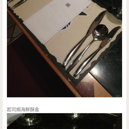
起司焗海鮮酥盒