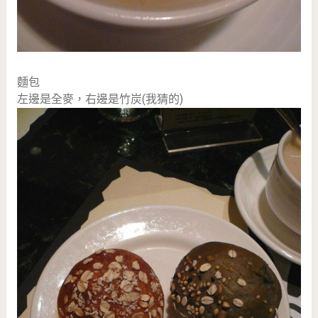
麵包
左邊是全麥，右邊是竹炭(我猜的)