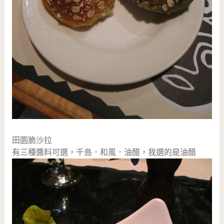
田園脆沙拉
有三種醬料可選，千島．和風．油醋，我選的是油醋