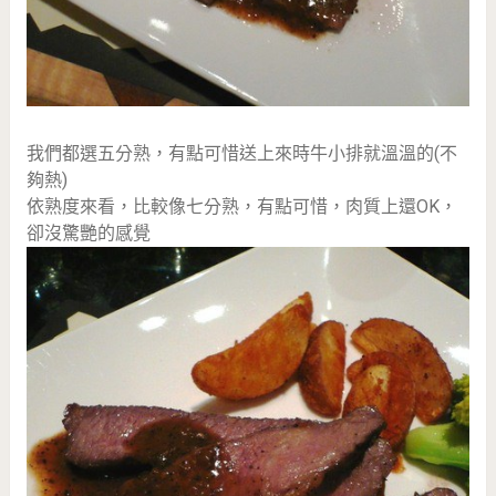
我們都選五分熟，有點可惜送上來時牛小排就溫溫的(不
夠熱)
依熟度來看，比較像七分熟，有點可惜，肉質上還OK，
卻沒驚艷的感覺