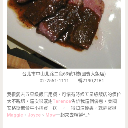
台北市中山北路二段63號1樓(國賓大飯店)
02-2551-1111
轉2190,2181
我很愛去五星級飯店用餐，可惜有時候五星級飯店的價位
太不親切，這次很感謝
Terence
告訴我這個優惠，美國
安格斯無骨牛小排買ㄧ送ㄧ，ㄧ得知這優惠，就趕緊揪
Maggie
、
Joyce
、
Mow
一起來去嚐鮮^_^