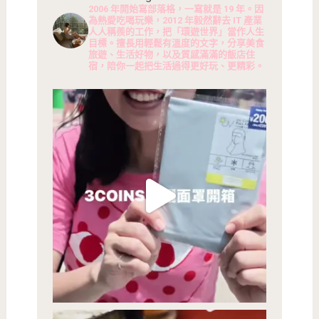
2006 年開始寫部落格，一寫就是 19 年。因
為熱愛吃喝玩樂，2012 年毅然辭去 IT 產業
人人稱羨的工作，把「環遊世界」當作人生
目標。擅長用輕鬆有溫度的文字，分享美食
旅遊、生活好物，以及質感滿滿的飯店住
宿，陪你一起把生活過得更好玩、更精彩。