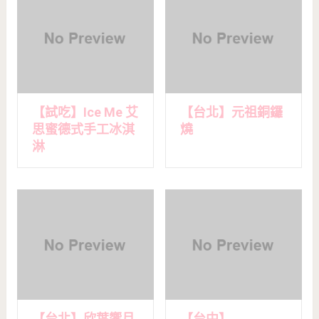
【試吃】Ice Me 艾
【台北】元祖銅鑼
思蜜德式手工冰淇
燒
淋
【台北】欣葉饗月
【台中】