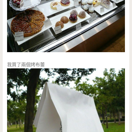
我買了兩個烤布蕾