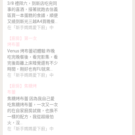
3/8 禮拜六，到新店吃完同
事的喜酒，接著就跑去信義
區買一本蛋糕的食譜，順便
又繞到新光三越A4買晚餐…
在「新手媽媽愛下廚」中
【廚房】第一次
烤布蕾
Venus 烤布蕾初體驗 昨晚
吃完晚餐後，看完影集，看
完後距離上床睡覺還有不少
時間，剛好也有FU就來…
在「新手媽媽愛下廚」中
【廚房】焦糖烤
布蕾
焦糖烤布蕾 因為我自己愛
吃焦糖烤布蕾，一次又一次
的在自家廚房試做，也換不
一樣的配方，我從超級怕
火，沒…
在「新手媽媽愛下廚」中