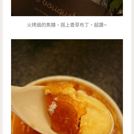
火烤過的焦糖，搭上香草布丁，超讚~