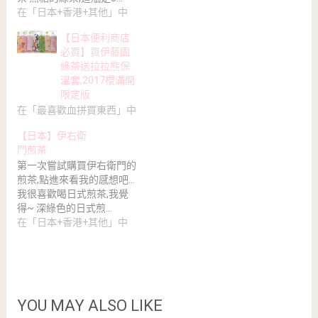
在「日本+香港+其他」中
【日本便利商店
必買】買伊藤園
綠茶送拉拉熊保
溫套,2017櫻滿開
限定版
在「最喜歡血拼買東西」中
【日本】伊右衛
門煎茶
第一次嘗試購買伊右衛門的
煎茶,點進來看我的感想吧...
我很喜歡喝日式煎茶,我覺
得~ 深綠色的日式煎…
在「日本+香港+其他」中
YOU MAY ALSO LIKE