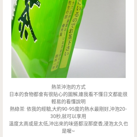
熱茶沖泡的方式
日本的食物都會有很貼心的圖解,連我看不懂日文都能很
輕易的看懂說明
熱綠茶: 依我的經驗,大約90-95度的熱水最剛好,沖泡20-
30秒,就可以享用
溫度太高或是太低,沖出來的味道都沒那麼香,浸泡太久也
是喔~