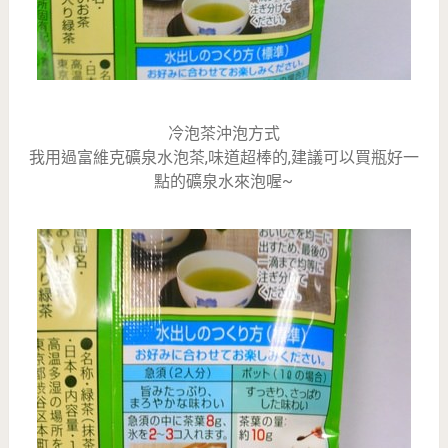
冷泡茶沖泡方式
我用過富維克礦泉水泡茶,味道超棒的,建議可以買瓶好一
點的礦泉水來泡喔~