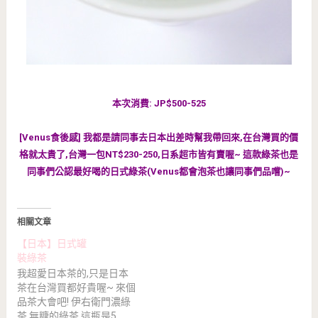
本次消費: JP$500-525
[Venus食後感] 我都是請同事去日本出差時幫我帶回來,在台灣買的價
格就太貴了,台灣一包NT$230-250,日系超市皆有賣喔~ 這款綠茶也是
同事們公認最好喝的日式綠茶(Venus都會泡茶也讓同事們品嚐)~
相關文章
【日本】日式罐
裝綠茶
我超愛日本茶的,只是日本
茶在台灣買都好貴喔~ 來個
品茶大會吧! 伊右衛門濃綠
茶 無糖的綠茶,這瓶是5…