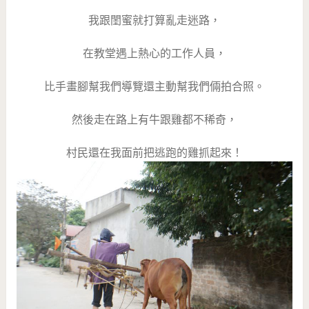
我跟閨蜜就打算亂走迷路，
在教堂遇上熱心的工作人員，
比手畫腳幫我們導覽還主動幫我們倆拍合照。
然後走在路上有牛跟雞都不稀奇，
村民還在我面前把逃跑的雞抓起來！