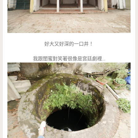
好大又好深的一口井！
我跟閨蜜對笑著很像是宮廷劇裡…