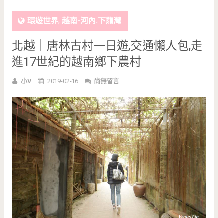
環遊世界
,
越南-河內.下龍灣
北越｜唐林古村一日遊,交通懶人包,走
進17世紀的越南鄉下農村
小V
2019-02-16
尚無留言