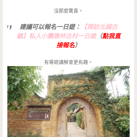
沒那麼驚喜。
建議可以報名一日遊：
【探訪北越古
鎮】私人小團唐林古村一日遊
（
點我直
接報名
）
有導遊講解會更有趣。