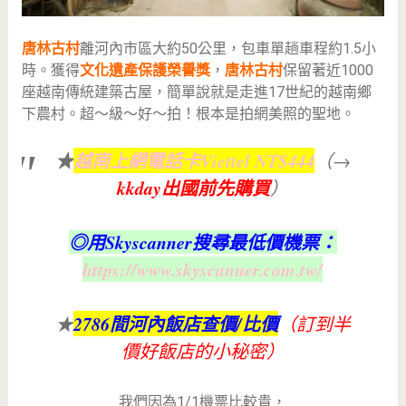
唐林古村
離河內市區大約50公里，包車單趟車程約1.5小
時。獲得
文化遺產保護榮譽獎
，
唐林古村
保留著近1000
座越南傳統建築古屋，簡單說就是走進17世紀的越南鄉
下農村。超～級～好～拍！根本是拍網美照的聖地。
★
越南上網電話卡Viettel NT$444
（→
kkday出國前先購買
）
◎用Skyscanner搜尋最低價機票：
https://www.skyscanner.com.tw/
2786間河內飯店查價/比價
★
（訂到半
價好飯店的小秘密）
我們因為1/1機票比較貴，