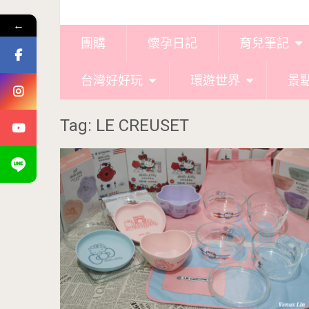
←
團購
懷孕日記
育兒筆記
台灣好好玩
環遊世界
景
Tag: LE CREUSET