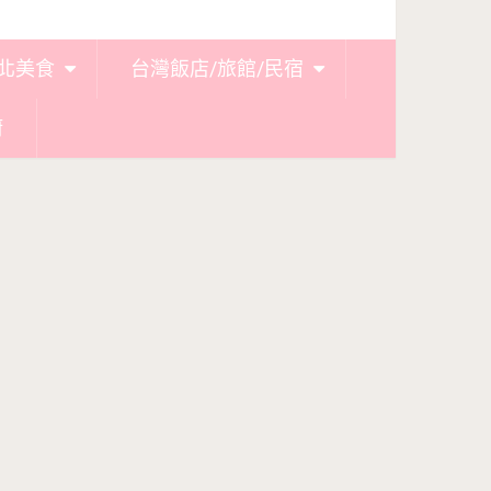
北美食
台灣飯店/旅館/民宿
廚