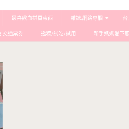
最喜歡血拼買東西
雜誌.網路專欄
台
點.交通票券
邀稿/試吃/試用
新手媽媽愛下