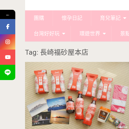
←
團購
懷孕日記
育兒筆記
台灣好好玩
環遊世界
景
Tag: 長崎福砂屋本店