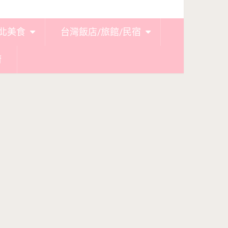
北美食
台灣飯店/旅館/民宿
廚