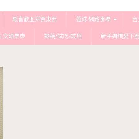
最喜歡血拼買東西
雜誌.網路專欄
台
點.交通票券
邀稿/試吃/試用
新手媽媽愛下