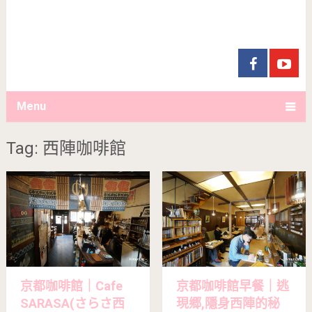
Menu
Tag: 西陣咖啡館
京都咖啡館｜Cafe
京都咖啡館早餐｜逃
SARASA(さらさ西
現郷,隱身西陣的秘