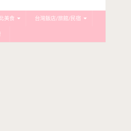
北美食
台灣飯店/旅館/民宿
廚