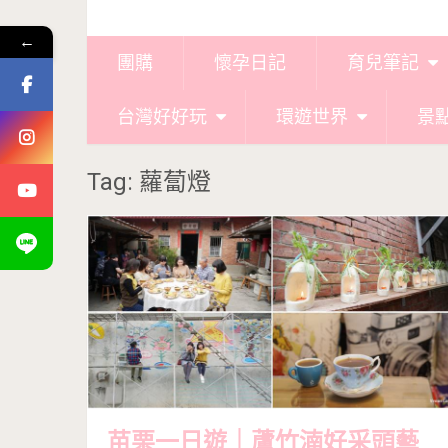
←
團購
懷孕日記
育兒筆記
台灣好好玩
環遊世界
景
Tag: 蘿蔔燈
苗栗一日遊｜蘆竹湳好采頭藝