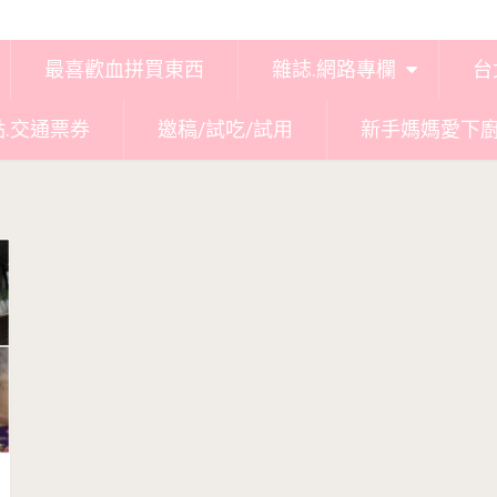
最喜歡血拼買東西
雜誌.網路專欄
台
點.交通票券
邀稿/試吃/試用
新手媽媽愛下