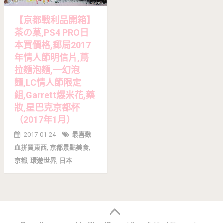
【京都戰利品開箱】
茶の菓,PS4 PRO日
本買價格,郵局2017
年情人節明信片,蔦
拉麵泡麵,一幻泡
麵,LC情人節限定
組,Garrett爆米花,藥
妝,星巴克京都杯
（2017年1月）
2017-01-24
最喜歡
血拼買東西
,
京都景點美食
,
京都
,
環遊世界
,
日本
Posts
navigation