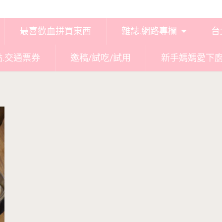
最喜歡血拼買東西
雜誌.網路專欄
台
點.交通票券
邀稿/試吃/試用
新手媽媽愛下