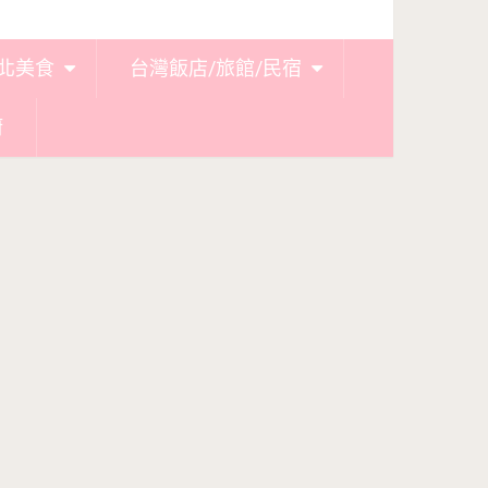
北美食
台灣飯店/旅館/民宿
廚