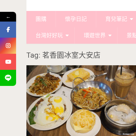
←
團購
懷孕日記
育兒筆記
台灣好好玩
環遊世界
景
Tag: 茗香園冰室大安店