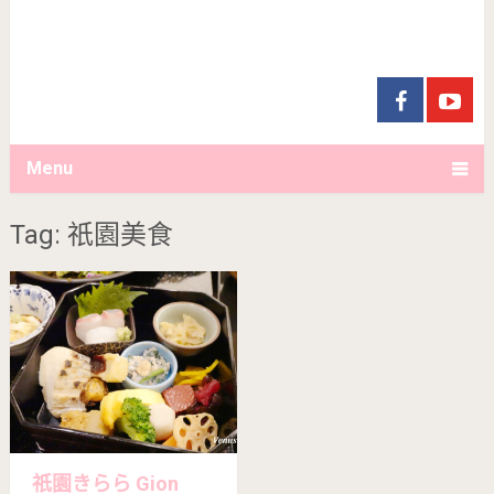
Menu
Tag: 祇園美食
祇園きらら Gion