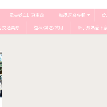
最喜歡血拼買東西
雜誌.網路專欄
台
點.交通票券
邀稿/試吃/試用
新手媽媽愛下