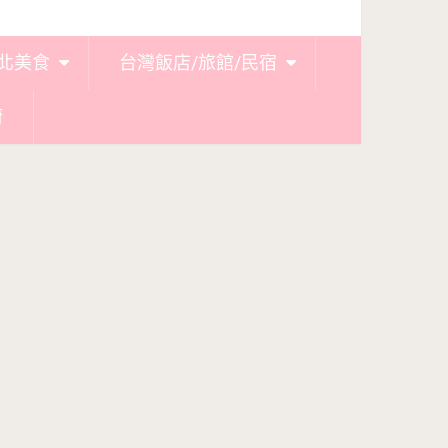
北美食
台灣飯店/旅館/民宿
廚