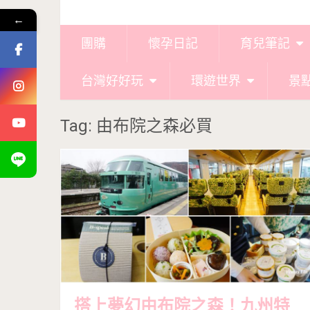
←
團購
懷孕日記
育兒筆記
台灣好好玩
環遊世界
景
Tag: 由布院之森必買
搭上夢幻由布院之森！九州特