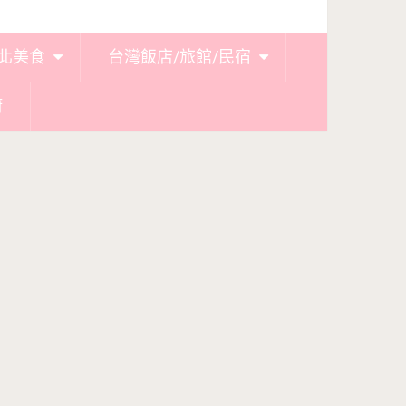
北美食
台灣飯店/旅館/民宿
廚