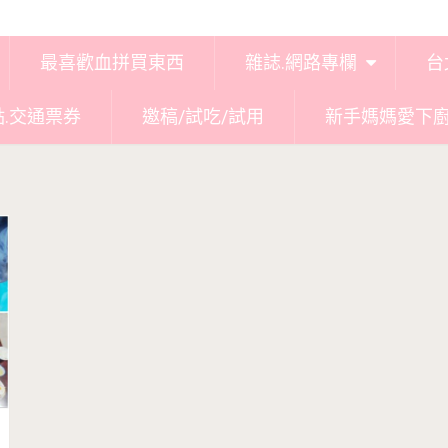
最喜歡血拼買東西
雜誌.網路專欄
台
點.交通票券
邀稿/試吃/試用
新手媽媽愛下