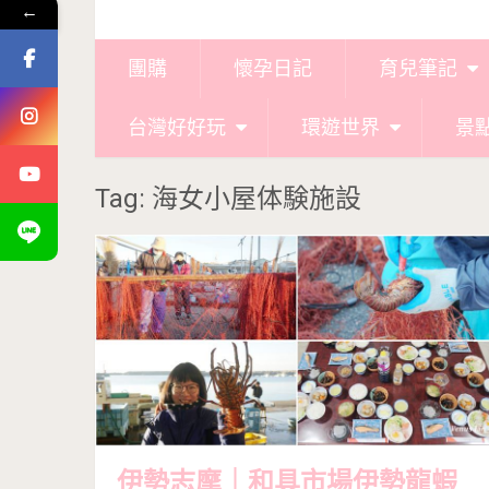
←
團購
懷孕日記
育兒筆記
台灣好好玩
環遊世界
景
Tag: 海女小屋体験施設
伊勢志摩｜和具市場伊勢龍蝦