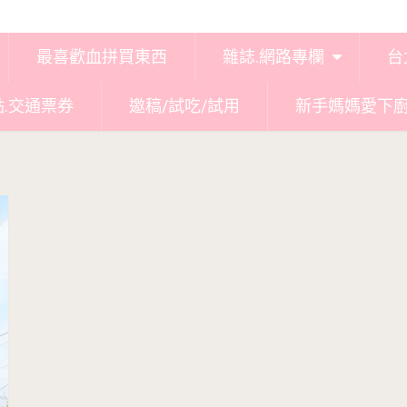
最喜歡血拼買東西
雜誌.網路專欄
台
點.交通票券
邀稿/試吃/試用
新手媽媽愛下