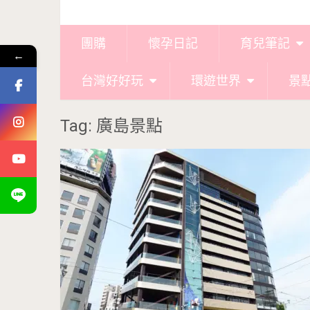
團購
懷孕日記
育兒筆記
←
台灣好好玩
環遊世界
景
Tag: 廣島景點