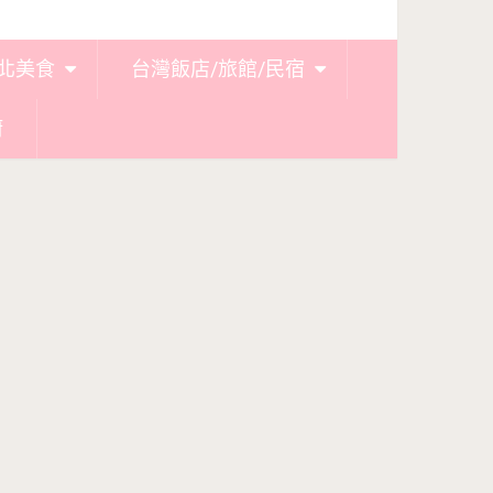
北美食
台灣飯店/旅館/民宿
廚