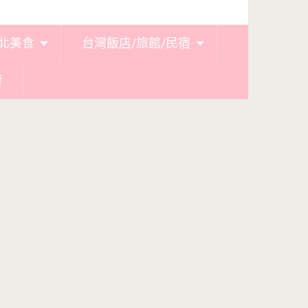
北美食
台灣飯店/旅館/民宿
廚