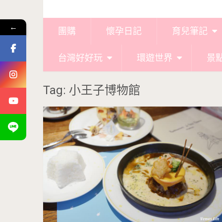
←
團購
懷孕日記
育兒筆記
台灣好好玩
環遊世界
景
Tag: 小王子博物館