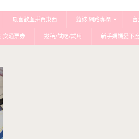
最喜歡血拼買東西
雜誌.網路專欄
台
點.交通票券
邀稿/試吃/試用
新手媽媽愛下