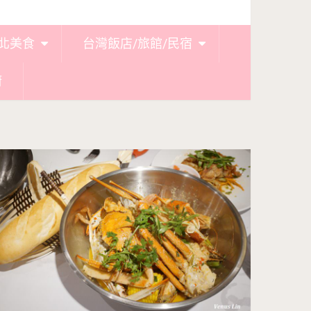
北美食
台灣飯店/旅館/民宿
廚