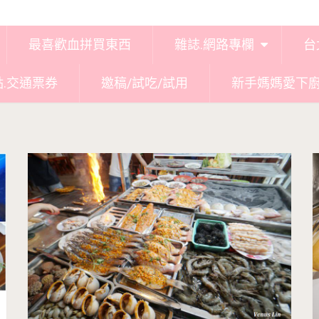
最喜歡血拼買東西
雜誌.網路專欄
台
點.交通票券
邀稿/試吃/試用
新手媽媽愛下