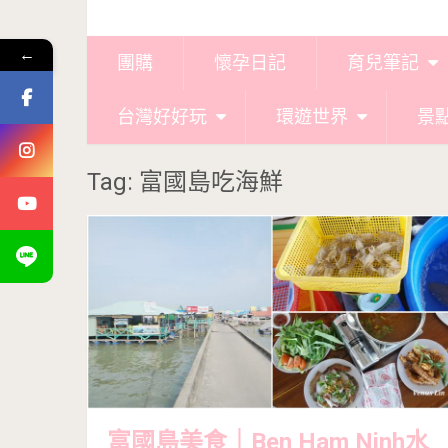
←
團購
懷孕日記
育兒筆記
台灣好好玩
環遊世界
景
Tag: 富國島吃海鮮
富國島美食｜Ben Ham Ninh水