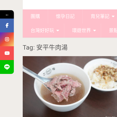
←
團購
懷孕日記
育兒筆記
台灣好好玩
環遊世界
景
Tag: 安平牛肉湯