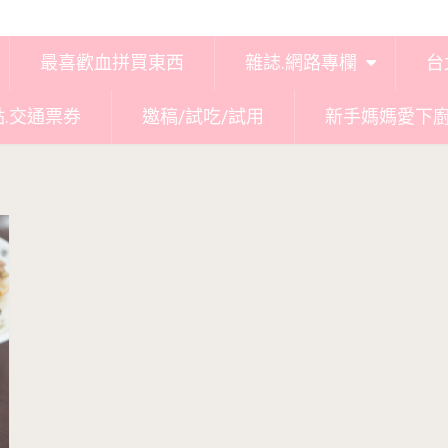
最喜歡血拼買東西
雜誌.網路專欄
台
點.交通票券
邀稿/試吃/試用
新手媽媽愛下