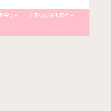
北美食
台灣飯店/旅館/民宿
廚