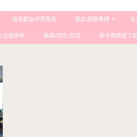
最喜歡血拼買東西
雜誌.網路專欄
台
點.交通票券
邀稿/試吃/試用
新手媽媽愛下