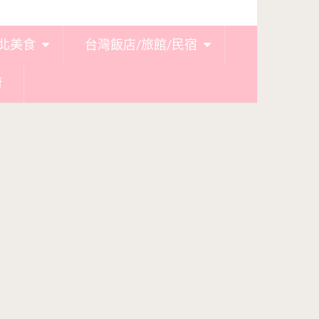
北美食
台灣飯店/旅館/民宿
廚