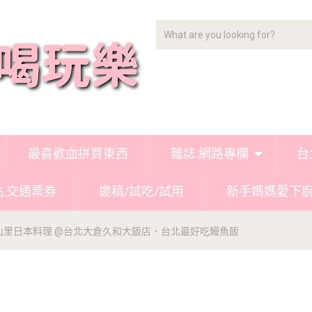
最喜歡血拼買東西
雜誌.網路專欄
台
點.交通票券
邀稿/試吃/試用
新手媽媽愛下
山里日本料理 @台北大倉久和大飯店、台北最好吃鰻魚飯