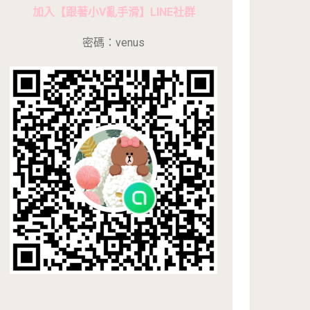
加入【跟著小V亂手滑】LINE社群
密碼：venus