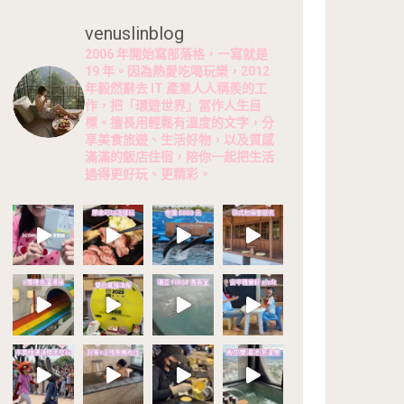
venuslinblog
2006 年開始寫部落格，一寫就是
19 年。因為熱愛吃喝玩樂，2012
年毅然辭去 IT 產業人人稱羨的工
作，把「環遊世界」當作人生目
標。擅長用輕鬆有溫度的文字，分
享美食旅遊、生活好物，以及質感
滿滿的飯店住宿，陪你一起把生活
過得更好玩、更精彩。