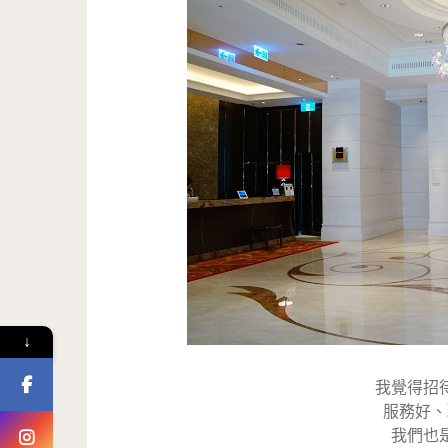
↓
我覺得招
服務好、
我們也