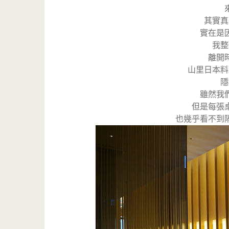
其實真
實在是
我整
離開
山里日本料
隱
雖然我
但是每張
也幾乎看不到