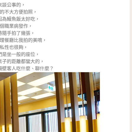
來談公事的，
的不大方便拍照，
因為鰻魚飯太好吃，
個職業病發作，
時隨手拍了幾張，
理餐廳比我拍的美唷，
私性也很夠，
們是坐一般的座位，
桌子的距離都蠻大的，
隔壁客人吃什麼、聊什麼？