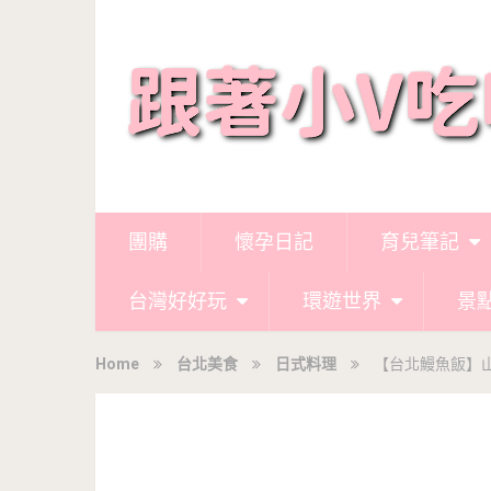
團購
懷孕日記
育兒筆記
台灣好好玩
環遊世界
景
Home
台北美食
日式料理
【台北鰻魚飯】