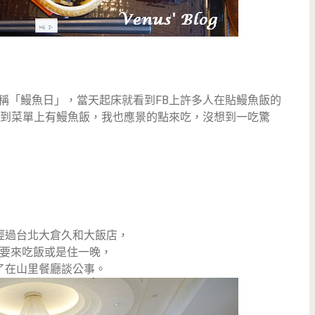
有一稱「鰻魚日」，當天起床就看到FB上許多人在貼鰻魚飯的
到菜單上有鰻魚飯，我也應景的點來吃，沒想到一吃驚
經過台北大倉久和大飯店，
要來吃飯或是住一晚，
了在山里餐廳談公事。